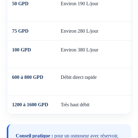
50 GPD
Environ 190 L/jour
Pe
ré
75 GPD
Environ 280 L/jour
Fa
100 GPD
Environ 380 L/jour
Us
él
600 à 800 GPD
Débit direct rapide
Os
re
1200 à 1600 GPD
Très haut débit
Fa
Conseil pratique :
pour un osmoseur avec réservoir,