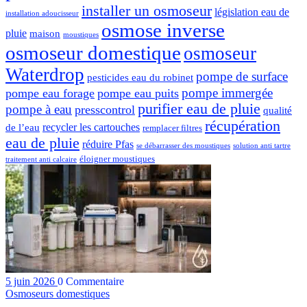
installer un osmoseur
législation eau de
installation adoucisseur
osmose inverse
pluie
maison
moustiques
osmoseur domestique
osmoseur
Waterdrop
pompe de surface
pesticides eau du robinet
pompe immergée
pompe eau forage
pompe eau puits
purifier eau de pluie
pompe à eau
presscontrol
qualité
récupération
recycler les cartouches
de l’eau
remplacer filtres
eau de pluie
réduire Pfas
se débarrasser des moustiques
solution anti tartre
éloigner moustiques
traitement anti calcaire
5 juin 2026
0 Commentaire
Osmoseurs domestiques