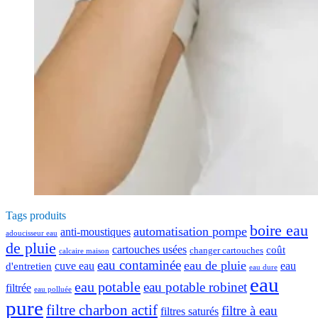
Tags produits
boire eau
automatisation pompe
anti-moustiques
adoucisseur eau
de pluie
cartouches usées
coût
changer cartouches
calcaire maison
eau contaminée
eau de pluie
cuve eau
eau
d'entretien
eau dure
eau
eau potable
eau potable robinet
filtrée
eau polluée
pure
filtre charbon actif
filtre à eau
filtres saturés