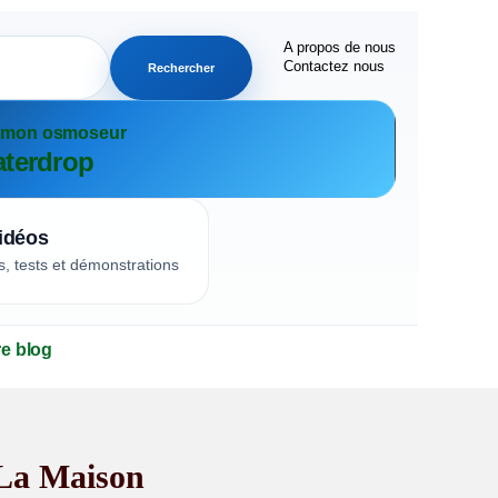
A propos de nous
Contactez nous
Rechercher
r mon osmoseur
terdrop
idéos
s, tests et démonstrations
re blog
 La Maison