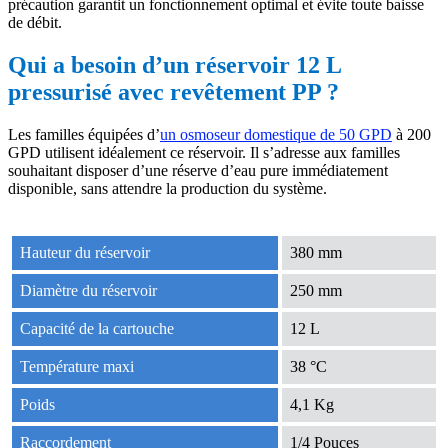
précaution garantit un fonctionnement optimal et évite toute baisse
de débit.
Qui a besoin d’un réservoir 12 L
pressurisé avec revêtement PP ?
Les familles équipées d’
un osmoseur domestique de 50 GPD
à 200
GPD utilisent idéalement ce réservoir. Il s’adresse aux familles
souhaitant disposer d’une réserve d’eau pure immédiatement
disponible, sans attendre la production du système.
Hauteur du réservoir
380 mm
Diamètre du réservoir
250 mm
Capacité de la cartouche
12 L
Température maxi
38 °C
Poids
4,1 Kg
Raccordement
1/4 Pouces