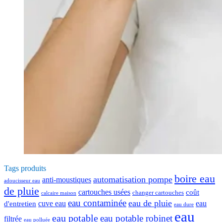
Tags produits
boire eau
automatisation pompe
anti-moustiques
adoucisseur eau
de pluie
cartouches usées
coût
changer cartouches
calcaire maison
eau contaminée
eau de pluie
cuve eau
eau
d'entretien
eau dure
eau
eau potable
eau potable robinet
filtrée
eau polluée