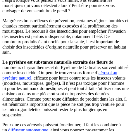
l’esprit lorsque vous pensez à vous huiler. Pas seulement les
moustiques qui vous détestent alors ? Peut-être pourriez-vous
envisager de vous enduire de persil ?
Malgré ces bons réflexes de prévention, certaines régions humides et
chaudes restent particulièrement exposées à la prolifération des
moustiques. Le recours à des insecticides pour empêcher l’invasion
des insectes est parfois indispensable, notamment l’été. De
nombreux produits étant nocifs pour la santé, il est important de
choisir des insecticides d’origine naturelle pour préserver un habitat
sain.
Le pyrèthre est substance naturelle extraite des fleurs
de
nombreux chrysanthèmes et du Pyrèthre de Dalmatie, souvent utilisé
comme insecticide. On peut le trouver sous forme d’
aérosol au
pyrèthre naturel
, efficace pour lutter contre tous les insectes volants
(mouches, moustiques, guêpes). Il n’est pas toxique pour l’homme
ni pour les animaux domestiques et peut tout à fait s’utiliser dans une
cuisine ou dans une pièce où sont entreposées des denrées
alimentaires. Comme pour toute diffusion de produit dans les airs, il
est néanmoins important que la pièce ne soit pas trop ventilée pour
les micro-gouttelettes puissent rester le plus longtemps en
suspension.
Pour que ces aérosols puissent fonctionner, il faut les combiner à
un
diffuseur automatique
, ainsi vous pourrez programmer les