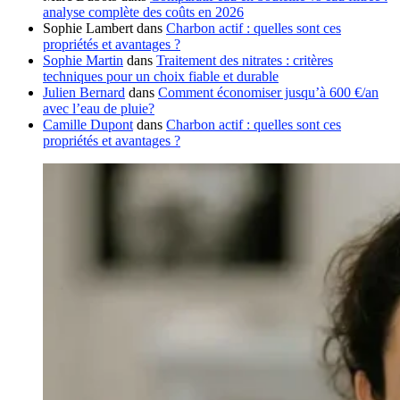
analyse complète des coûts en 2026
Sophie Lambert
dans
Charbon actif : quelles sont ces
propriétés et avantages ?
Sophie Martin
dans
Traitement des nitrates : critères
techniques pour un choix fiable et durable
Julien Bernard
dans
Comment économiser jusqu’à 600 €/an
avec l’eau de pluie?
Camille Dupont
dans
Charbon actif : quelles sont ces
propriétés et avantages ?