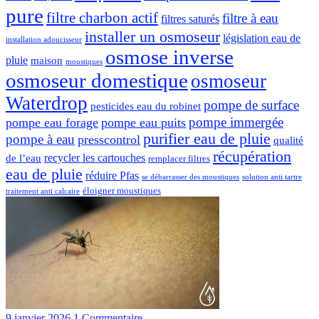
pure
filtre charbon actif
filtre à eau
filtres saturés
installer un osmoseur
législation eau de
installation adoucisseur
osmose inverse
pluie
maison
moustiques
osmoseur domestique
osmoseur
Waterdrop
pompe de surface
pesticides eau du robinet
pompe immergée
pompe eau forage
pompe eau puits
purifier eau de pluie
pompe à eau
presscontrol
qualité
récupération
recycler les cartouches
de l’eau
remplacer filtres
eau de pluie
réduire Pfas
se débarrasser des moustiques
solution anti tartre
éloigner moustiques
traitement anti calcaire
9 janvier 2026
1 Commentaire