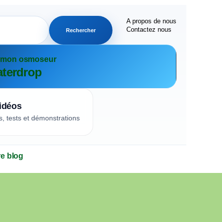
A propos de nous
Contactez nous
Rechercher
r mon osmoseur
terdrop
idéos
s, tests et démonstrations
re blog