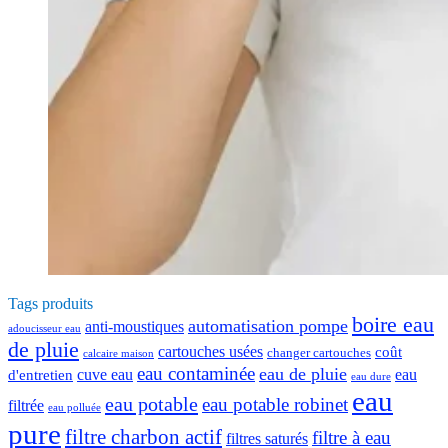
Tags produits
boire eau
automatisation pompe
anti-moustiques
adoucisseur eau
de pluie
cartouches usées
coût
changer cartouches
calcaire maison
eau contaminée
eau de pluie
cuve eau
eau
d'entretien
eau dure
eau
eau potable
eau potable robinet
filtrée
eau polluée
pure
filtre charbon actif
filtre à eau
filtres saturés