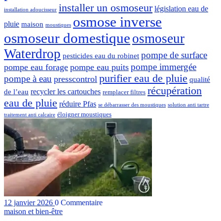
installer un osmoseur
législation eau de
installation adoucisseur
osmose inverse
pluie
maison
moustiques
osmoseur domestique
osmoseur
Waterdrop
pompe de surface
pesticides eau du robinet
pompe immergée
pompe eau forage
pompe eau puits
purifier eau de pluie
pompe à eau
presscontrol
qualité
récupération
recycler les cartouches
de l’eau
remplacer filtres
eau de pluie
réduire Pfas
se débarrasser des moustiques
solution anti tartre
éloigner moustiques
traitement anti calcaire
12 janvier 2026
0 Commentaire
maison et bien-être