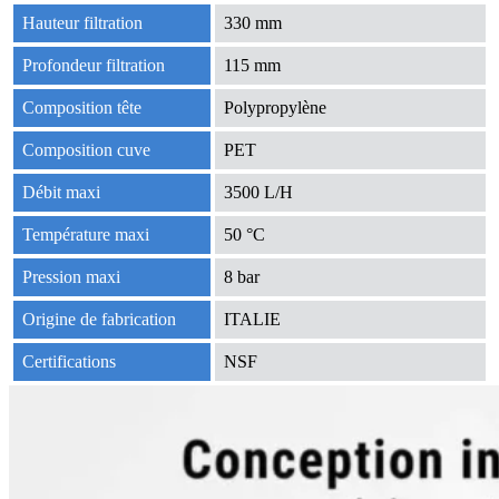
Hauteur filtration
330 mm
Profondeur filtration
115 mm
Composition tête
Polypropylène
Composition cuve
PET
Débit maxi
3500 L/H
Température maxi
50 °C
Pression maxi
8 bar
Origine de fabrication
ITALIE
Certifications
NSF