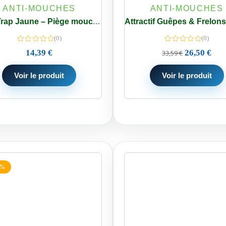
ANTI-MOUCHES
ANTI-MOUCHES
Killa Trap Jaune – Piège mouches de l’olive – Sac de 5
(0)
(0)
14,39
€
26,50
€
33,59
€
Voir le produit
Voir le produit
2%