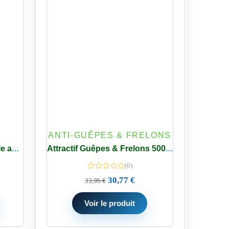
ANTI-GUÊPES & FRELONS
Sac à mouches 3,5 L jetable avec appât
Attractif Guêpes & Frelons 500ml Concentré Protecta – 3 Flacons
(0)
30,77
€
33,95
€
Voir le produit