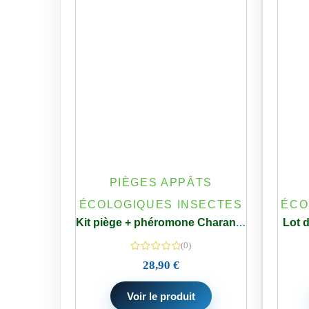
PIÈGES APPÂTS
ÉCOLOGIQUES INSECTES
ÉCO
Lot d
Kit piège + phéromone Charançon Rouge du Palmier
(0)
28,90
€
Voir le produit