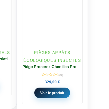
RELS
PIÈGES APPÂTS
Piège Guêpes et Frelons Asiatiques Extérieur à Suspendre
ÉCOLOGIQUES INSECTES
Piège Procerex Chenilles Pro 16,60 m de Collier jusqu’à 10 Pièges
(0)
329,00
€
Voir le produit