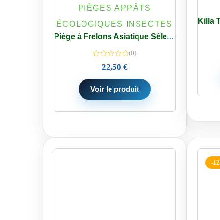
PIÈGES APPÂTS
ÉCOLOGIQUES INSECTES
Piège à Frelons Asiatique Sélectif – Réutilisable sans Insecticide- Usage Jardin & Rucher
(0)
22,50
€
Voir le produit
-1