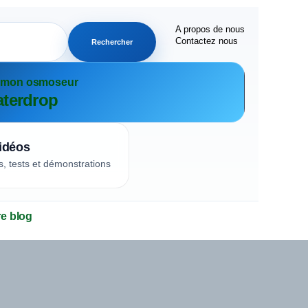
A propos de nous
Contactez nous
Rechercher
r mon osmoseur
terdrop
idéos
s, tests et démonstrations
re blog