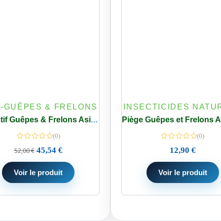
I-GUÊPES & FRELONS
INSECTICIDES NATU
Attractif Guêpes & Frelons Asiatique 5 L – Concentré Piège Extérieur
(0)
(0)
45,54
€
12,90
€
52,00
€
Voir le produit
Voir le produit