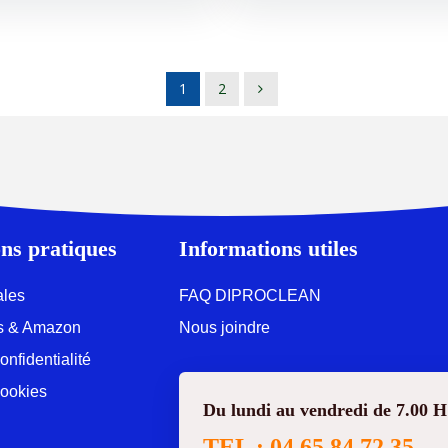
1
2
ns pratiques
Informations utiles
ales
FAQ DIPROCLEAN
ons & Amazon
Nous joindre
onfidentialité
Cookies
Du lundi au vendredi de 7.00 H
TEL : 04.65.84.72.35