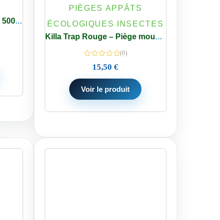
PIÈGES APPÂTS
Attractif Guêpes & Frelons 500ml Concentré – 2 Flacons
ÉCOLOGIQUES INSECTES
Killa Trap Rouge – Piège mouches cerises drosophiles – Sac de 5
(0)
15,50
€
Voir le produit