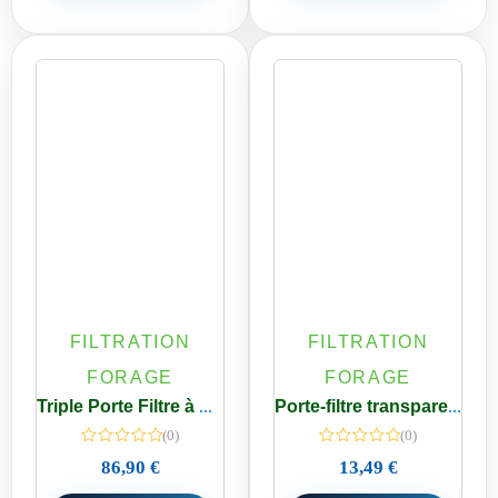
FILTRATION
FILTRATION
FORAGE
FORAGE
Triple Porte Filtre à Eau de pluie cuves Transparentes 9 3/4 P E/S 20/27
Porte-filtre transparent 9 3/4 + cartouche bobine 20 microns E/S 3/4 P
(0)
(0)
86,90
€
13,49
€