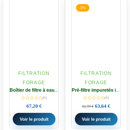
-5%
FILTRATION
FILTRATION
FORAGE
FORAGE
Boîtier de filtre à eau Big 10 pouces E/S 1 pouce 26/34
Pré-filtre impuretés iSpring auto-nettoyant Réutilisable 50 Microns 360°
(0)
(0)
67,20
€
63,64
€
66,99
€
Voir le produit
Voir le produit