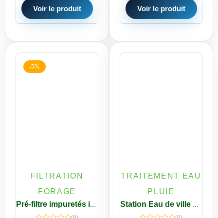
Voir le produit
Voir le produit
-5%
FILTRATION
TRAITEMENT EAU
FORAGE
PLUIE
Pré-filtre impuretés iSpring Réutilisable 50 Microns
Station Eau de ville Big 20 Pouces 3 étapes E/S 1″ avec sédiments et charbon actif
(0)
(0)