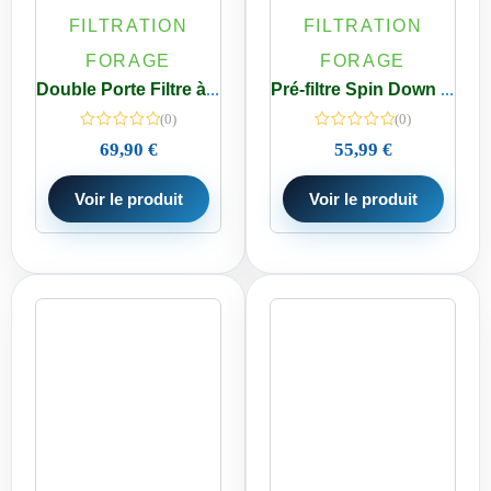
FILTRATION
FILTRATION
FORAGE
FORAGE
Double Porte Filtre à Eau 2 pièces Transparent 9 3/4 P E/S 3/4″ – 20/27
Pré-filtre Spin Down impuretés 40 microns Lavable Eau de Ville/Puits E/S 1″ – 3/4″
(0)
(0)
69,90
€
55,99
€
Voir le produit
Voir le produit