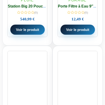
PLUIE
FORAGE
Station Big 20 Pouces Eau Maison 3 Étapes – Impuretés, double charbon actif – chlore
Porte Filtre à Eau 9″3/4-1/2 P insert laiton + Cartouche Spun 5 µm
(0)
(0)
540,99
€
12,49
€
Voir le produit
Voir le produit