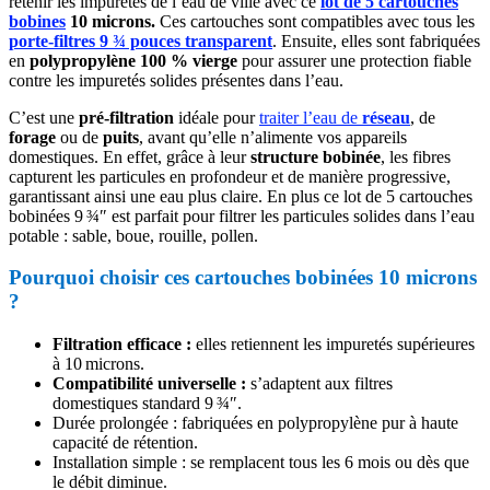
retenir les impuretés de l’eau de ville avec ce
lot de 5 cartouches
bobines
10 microns.
Ces cartouches sont compatibles avec tous les
porte-filtres 9 ¾ pouces transparent
. Ensuite, elles sont fabriquées
en
polypropylène 100 % vierge
pour assurer une protection fiable
contre les impuretés solides présentes dans l’eau.
C’est une
pré-filtration
idéale pour
traiter l’eau de
réseau
, de
forage
ou de
puits
, avant qu’elle n’alimente vos appareils
domestiques. En effet, grâce à leur
structure bobinée
, les fibres
capturent les particules en profondeur et de manière progressive,
garantissant ainsi une eau plus claire. En plus ce lot de 5 cartouches
bobinées 9 ¾″ est parfait pour filtrer les particules solides dans l’eau
potable : sable, boue, rouille, pollen.
Pourquoi choisir ces cartouches bobinées 10 microns
?
Filtration efficace :
elles retiennent les impuretés supérieures
à 10 microns.
Compatibilité universelle :
s’adaptent aux filtres
domestiques standard 9 ¾″.
Durée prolongée : fabriquées en polypropylène pur à haute
capacité de rétention.
Installation simple : se remplacent tous les 6 mois ou dès que
le débit diminue.