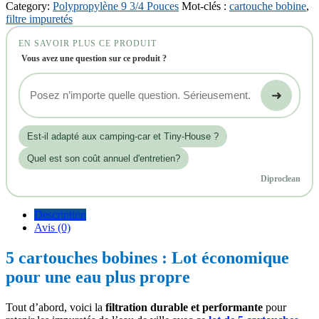
Category:
Polypropylène 9 3/4 Pouces
Mot-clés :
cartouche bobine
,
filtre impuretés
EN SAVOIR PLUS CE PRODUIT
Vous avez une question sur ce produit ?
➜
Est‑il adapté aux camping-car et Tiny-House ?
Quel est son coût annuel d'entretien?
Diproclean
Description
Avis (0)
5 cartouches bobines : Lot économique
pour une eau plus propre
Tout d’abord, voici la
filtration durable et performante
pour