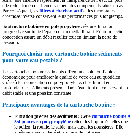
Ainsi, elle améliore rapidement la transparence de l’eau. En plus,
elle réduit fortement l’encrassement des équipements situés en aval.
Par conséquent, les
filtres à charbon actif
et les membranes
d’osmose inverse conservent leurs performances plus longtemps.
Sa
structure bobinée en polypropylène
crée une filtration
progressive sur toute l’épaisseur du média filtrant. En outre, cette
conception assure un débit régulier tout en limitant la perte de
pression.
Pourquoi choisir une cartouche bobine sédiments
pour votre eau potable ?
Les cartouches bobine sédiments offrent une solution fiable et
économique pour améliorer la qualité de votre eau au quotidien.
Grâce à leur conception en polypropylène, elles filtrent en
profondeur les sédiments présents dans l’eau, tout en conservant un
débit stable et une pression constante.
Principaux avantages de la cartouche bobine :
Filtration précise des sédiments :
Cette
cartouche bobine 9
3/4 pouces en polypropylène
retient les impuretés telles que
le pollen, la rouille, le sable, mais aussi les poussières. Elle
améliore ainsi la clarté et la pureté de votre eau.