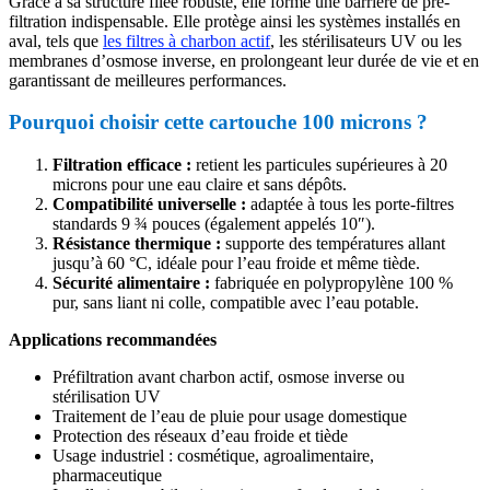
Grâce à sa structure filée robuste, elle forme une barrière de pré-
filtration indispensable. Elle protège ainsi les systèmes installés en
aval, tels que
les filtres à charbon actif
, les stérilisateurs UV ou les
membranes d’osmose inverse, en prolongeant leur durée de vie et en
garantissant de meilleures performances.
Pourquoi choisir cette cartouche 100 microns ?
Filtration efficace :
retient les particules supérieures à 20
microns pour une eau claire et sans dépôts.
Compatibilité universelle :
adaptée à tous les porte-filtres
standards 9 ¾ pouces (également appelés 10″).
Résistance thermique :
supporte des températures allant
jusqu’à 60 °C, idéale pour l’eau froide et même tiède.
Sécurité alimentaire :
fabriquée en polypropylène 100 %
pur, sans liant ni colle, compatible avec l’eau potable.
Applications recommandées
Préfiltration avant charbon actif, osmose inverse ou
stérilisation UV
Traitement de l’eau de pluie pour usage domestique
Protection des réseaux d’eau froide et tiède
Usage industriel : cosmétique, agroalimentaire,
pharmaceutique