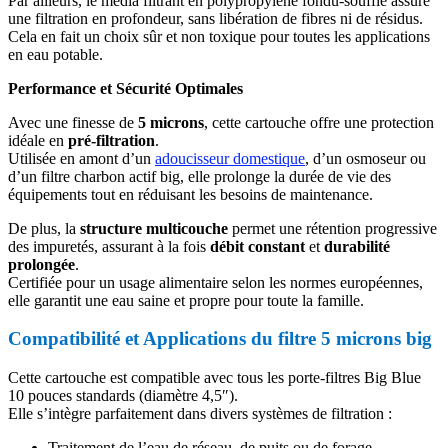
Par ailleurs, le média filtrant en polypropylène fondu-soufflé assure
une filtration en profondeur, sans libération de fibres ni de résidus.
Cela en fait un choix sûr et non toxique pour toutes les applications
en eau potable.
Performance et Sécurité Optimales
Avec une finesse de
5 microns
, cette cartouche offre une protection
idéale en
pré-filtration
.
Utilisée en amont d’un
adoucisseur domestique
, d’un osmoseur ou
d’un filtre charbon actif big, elle prolonge la durée de vie des
équipements tout en réduisant les besoins de maintenance.
De plus, la
structure multicouche
permet une rétention progressive
des impuretés, assurant à la fois
débit constant
et
durabilité
prolongée
.
Certifiée pour un usage alimentaire selon les normes européennes,
elle garantit une eau saine et propre pour toute la famille.
Compatibilité et Applications du filtre 5 microns big
Cette cartouche est compatible avec tous les porte-filtres Big Blue
10 pouces standards (diamètre 4,5″).
Elle s’intègre parfaitement dans divers systèmes de filtration :
Traitement de l’eau de réseau, de puits ou de forage