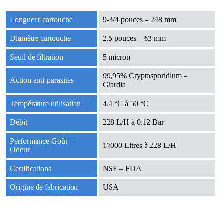
Longueur cartouche
9-3/4 pouces – 248 mm
Diamètre cartouche
2.5 pouces – 63 mm
Seuil de filtration
5 micron
99,95% Cryptosporidium –
Action anti-parasites
Giardia
Température utilisation
4.4 °C à 50 °C
Débit
228 L/H à 0.12 Bar
Performance Goût –
17000 Litres à 228 L/H
Odeur
Certifications
NSF – FDA
Origine de fabrication
USA