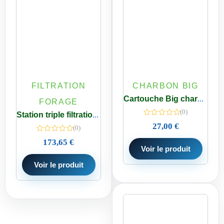
FILTRATION
CHARBON BIG
Cartouche Big charbon bloc 20 pouces Spéciale 0,5 micron Pfas
FORAGE
(0)
Station triple filtration 9 3/4 pouces calcaire + charbon actif + sédiment avec bypass
27,00
€
(0)
173,65
€
Voir le produit
Voir le produit