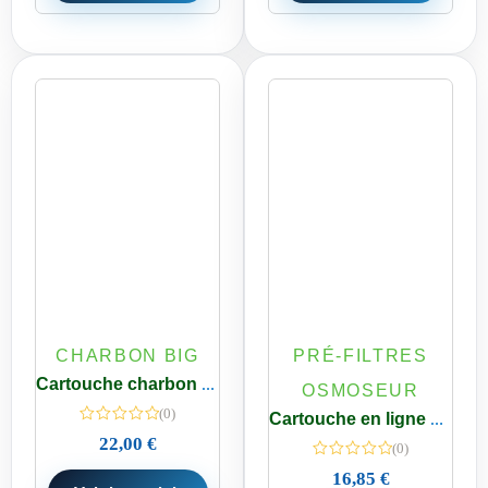
CHARBON BIG
PRÉ-FILTRES
Cartouche charbon actif 5µ type Big Blue 10 pouces
OSMOSEUR
(0)
Cartouche en ligne vide rechargeable 10 pouces – Filtration personnalisée – 1/4 pouces
22,00
€
(0)
16,85
€