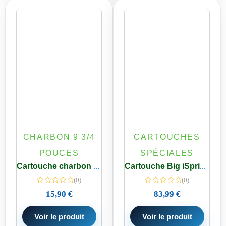
CHARBON 9 3/4
CARTOUCHES
POUCES
SPÉCIALES
Cartouche charbon bloc 9 3/4 Spéciale Pfas 0,5 micron Purificateur d’eau
Cartouche Big iSpring FM25B : Filtre fer manganèse 20 pouces
(0)
(0)
15,90
€
83,99
€
Voir le produit
Voir le produit