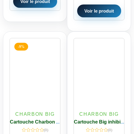
Voir le produit
Voir le produit
-9%
CHARBON BIG
CHARBON BIG
Cartouche Charbon Actif à Base Coco Big 20 pouces 115×507 mm
Cartouche Big inhibiteur de tartre polyphosphate + Charbon 20 pouces 115×507 mm
(0)
(0)