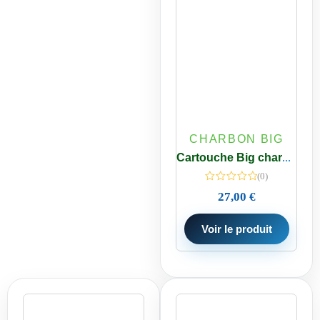
CHARBON BIG
Cartouche Big charbon bloc 10 pouces Spéciale Pfas 0,5 micron
(0)
27,00
€
Voir le produit