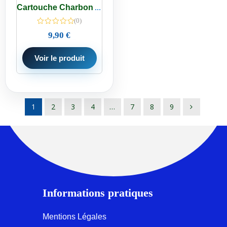
Cartouche Charbon Actif Granules Ecosoft 9-3/4 Osmoseur -Purificateur
(0)
9,90
€
Voir le produit
1
2
3
4
…
7
8
9
Informations pratiques
Mentions Légales