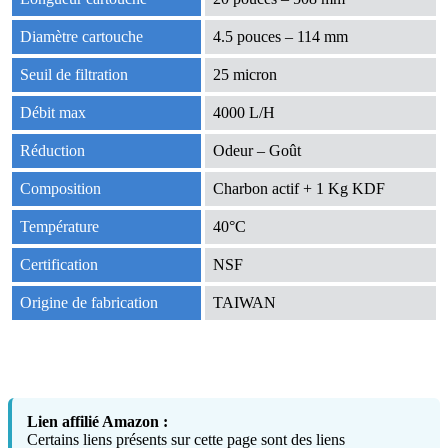
Diamètre cartouche
4.5 pouces – 114 mm
Seuil de filtration
25 micron
Débit max
4000 L/H
Réduction
Odeur – Goût
Composition
Charbon actif + 1 Kg KDF
Température
40°C
Certification
NSF
Origine de fabrication
TAIWAN
Lien affilié Amazon :
Certains liens présents sur cette page sont des liens