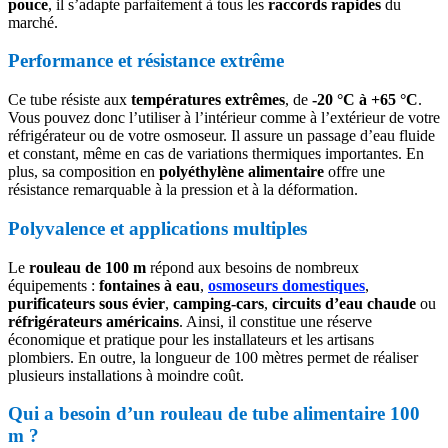
pouce
, il s’adapte parfaitement à tous les
raccords rapides
du
marché.
Performance et résistance extrême
Ce tube résiste aux
températures extrêmes
, de
-20 °C à +65 °C
.
Vous pouvez donc l’utiliser à l’intérieur comme à l’extérieur de votre
réfrigérateur ou de votre osmoseur. Il assure un passage d’eau fluide
et constant, même en cas de variations thermiques importantes. En
plus, sa composition en
polyéthylène alimentaire
offre une
résistance remarquable à la pression et à la déformation.
Polyvalence et applications multiples
Le
rouleau de 100 m
répond aux besoins de nombreux
équipements :
fontaines à eau
,
osmoseurs domestiques
,
purificateurs sous évier
,
camping-cars
,
circuits d’eau chaude
ou
réfrigérateurs américains
. Ainsi, il constitue une réserve
économique et pratique pour les installateurs et les artisans
plombiers. En outre, la longueur de 100 mètres permet de réaliser
plusieurs installations à moindre coût.
Qui a besoin d’un rouleau de tube alimentaire 100
m ?