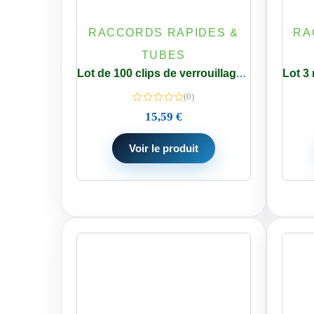
RACCORDS RAPIDES &
RA
TUBES
Lot de 100 clips de verrouillage 1/4 pouce raccords pour systèmes de filtration d’eau sous évier – osmose inverse
(0)
15,59
€
Voir le produit