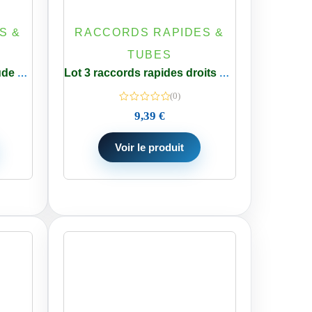
S &
RACCORDS RAPIDES &
TUBES
Lot 5 jonction raccord Coude 1/4 pouce Purificateur – Osmoseur
Lot 3 raccords rapides droits Purificateur – Osmose Inverse – Filetage 1/4 BSP mâle – 1/4 P
(0)
9,39
€
Voir le produit