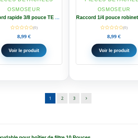
OSMOSEUR
OSMOSEUR
Raccord rapide 3/8 pouce TE – Par 2
(0)
(0)
8,99
€
8,99
€
Voir le produit
Voir le produit
1
2
3
oxydable pour boîtier de filtre 10 Pouces