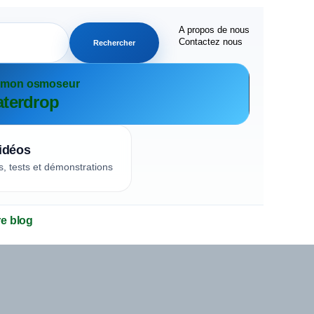
A propos de nous
Contactez nous
Rechercher
r mon osmoseur
terdrop
idéos
s, tests et démonstrations
re blog