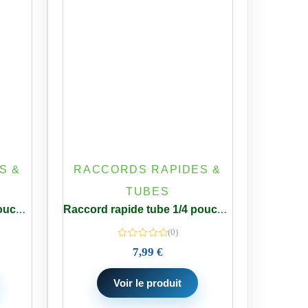
S &
RACCORDS RAPIDES &
TUBES
Raccord rapide tube 1/4 pouce filetage 3/8″ Femelle/Mâle Eau Osmose Inverse
Raccord rapide tube 1/4 pouce filetage 1/2″ Femelle/Mâle Eau Osmose Inverse
(0)
7,99
€
Voir le produit