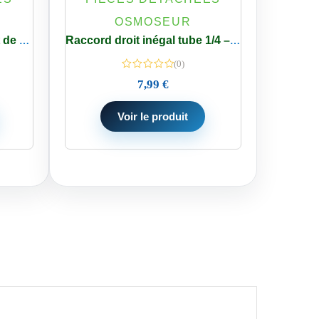
OSMOSEUR
Raccord 1/4 pouce robinet de réservoir osmose Inverse
Raccord droit inégal tube 1/4 – 5/16 pouce pour osmoseur – Frigo
(0)
7,99
€
Voir le produit