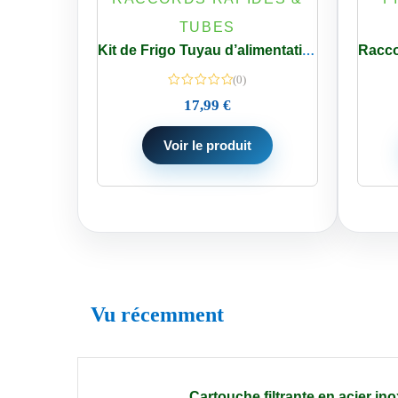
TUBES
Kit de Frigo Tuyau d’alimentation 15 M 1/4 pouce + Connecteurs pour Réfrigérateur Samsung
(0)
17,99
€
Voir le produit
Vu récemment
Cartouche filtrante en acier in