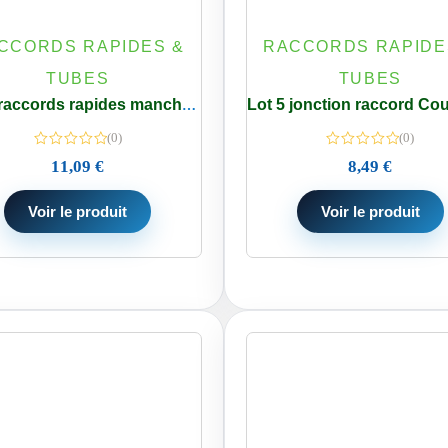
CCORDS RAPIDES &
RACCORDS RAPIDE
TUBES
TUBES
Lot 3 raccords rapides manchon droit inégal Tube 1/4 – 3/8 pouce
(0)
(0)
11,09
€
8,49
€
Voir le produit
Voir le produit