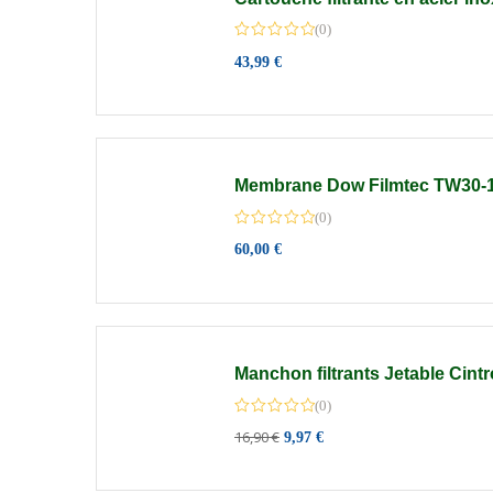
(0)
43,99
€
Membrane Dow Filmtec TW30-
(0)
60,00
€
Manchon filtrants Jetable Cin
(0)
16,90
€
9,97
€