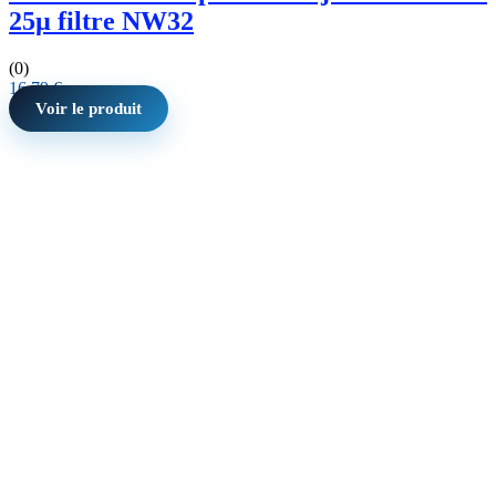
25µ filtre NW32
(0)
16,79
€
Voir le produit