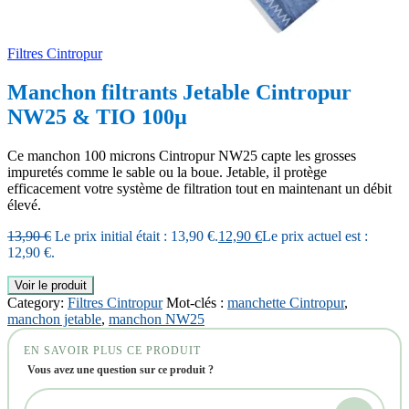
Filtres Cintropur
Manchon filtrants Jetable Cintropur
NW25 & TIO 100µ
Ce manchon 100 microns Cintropur NW25 capte les grosses
impuretés comme le sable ou la boue. Jetable, il protège
efficacement votre système de filtration tout en maintenant un débit
élevé.
13,90
€
Le prix initial était : 13,90 €.
12,90
€
Le prix actuel est :
12,90 €.
Voir le produit
Category:
Filtres Cintropur
Mot-clés :
manchette Cintropur
,
manchon jetable
,
manchon NW25
EN SAVOIR PLUS CE PRODUIT
Vous avez une question sur ce produit ?