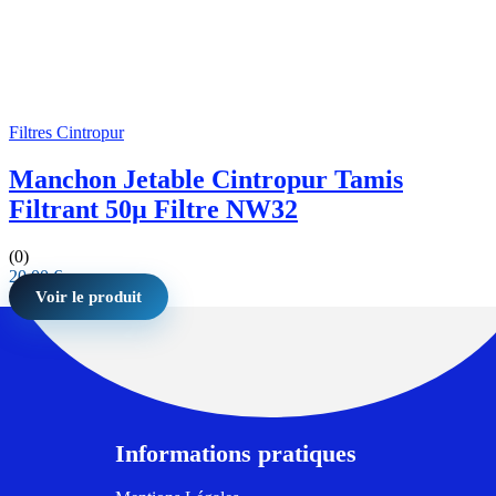
Filtres Cintropur
Manchon Jetable Cintropur Tamis
Filtrant 50µ Filtre NW32
(0)
20,00
€
Voir le produit
Informations pratiques