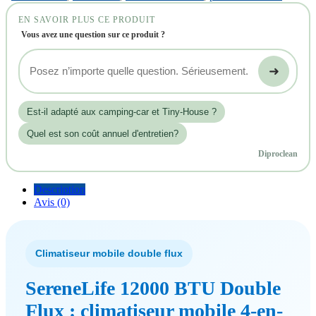
EN SAVOIR PLUS CE PRODUIT
Vous avez une question sur ce produit ?
➜
Est‑il adapté aux camping-car et Tiny-House ?
Quel est son coût annuel d'entretien?
Diproclean
Description
Avis (0)
Climatiseur mobile double flux
SereneLife 12000 BTU Double
Flux : climatiseur mobile 4-en-