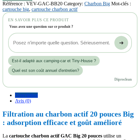
Référence :
VEV-GAC-BB20
Category:
Charbon Big
Mot-clés :
cartouche big
,
cartouche charbon actif
EN SAVOIR PLUS CE PRODUIT
Vous avez une question sur ce produit ?
➜
Est‑il adapté aux camping-car et Tiny-House ?
Quel est son coût annuel d'entretien?
Diproclean
Description
Avis (0)
Filtration au charbon actif 20 pouces Big
: adsorption efficace et goût amélioré
La
cartouche charbon actif GAC Big 20 pouces
utilise un