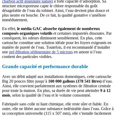
charbon actif granulaire naturel
à forte capacité d’adsorption. Sa
structure microporeuse capte le chlore responsable du goût
désagréable de l’eau du robinet. Ainsi, l’eau devient plus douce et
plus neutre en bouche. De ce fait, la qualité gustative s’améliore
immédiatement.
En effet,
le média GAC absorbe également de nombreux
composés organiques volatils
et certaines impuretés dissoutes. Par
conséquent, les odeurs diminuent sensiblement. En plus, cette
cartouche constitue une solution idéale pour les foyers exigeants en
matière de pureté de l’eau. Toutefois, il est recommandé d’installer
une
pré-filtration sédimentaire de 5 microns
en amont si l’eau
contient des particules visibles.
Grande capacité et performance durable
Avec un débit adapté aux installations domestiques, cette cartouche
Big 20 pouces filtre jusqu’à
100 000 gallons (378 541 litres)
d’eau.
Ainsi, elle convient parfaitement aux systèmes de filtration centrale
pour toute la maison. En plus, sa durée de vie peut atteindre
9 à 12
mois
, selon la qualité de l’eau et le volume consommé.
Fabriquée sans colle ni liant chimique, elle reste sûre et fiable. En
outre, elle ne libère aucune substance indésirable dans l’eau. Grâce à
sa conception universelle (115 x 507 mm), elle s’installe facilement