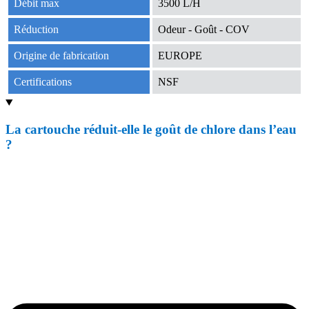
Débit max
3500 L/H
Réduction
Odeur - Goût - COV
Origine de fabrication
EUROPE
Certifications
NSF
La cartouche réduit-elle le goût de chlore dans l’eau
?