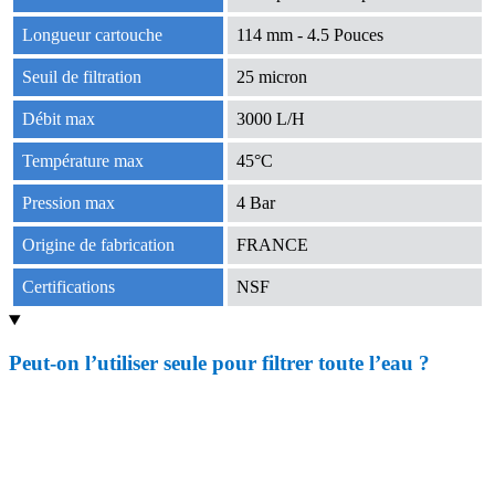
Longueur cartouche
114 mm - 4.5 Pouces
Seuil de filtration
25 micron
Débit max
3000 L/H
Température max
45°C
Pression max
4 Bar
Origine de fabrication
FRANCE
Certifications
NSF
Peut-on l’utiliser seule pour filtrer toute l’eau ?