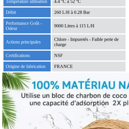
Température utilisation
4.4 °C à 52 °C
Débit
260 L/H à 0.28 Bar
Performance Goût -
9000 Litres à 115 L/H
Odeur
Chlore - Impuretés - Faible perte de
Actions principales
charge
Certifications
NSF
Origine de fabrication
FRANCE