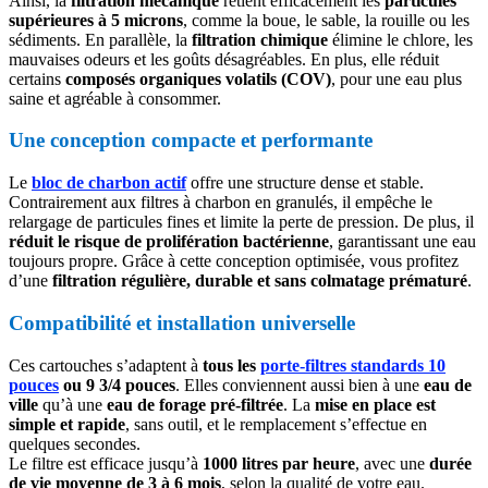
Ainsi, la
filtration mécanique
retient efficacement les
particules
supérieures à 5 microns
, comme la boue, le sable, la rouille ou les
sédiments. En parallèle, la
filtration chimique
élimine le chlore, les
mauvaises odeurs et les goûts désagréables. En plus, elle réduit
certains
composés organiques volatils (COV)
, pour une eau plus
saine et agréable à consommer.
Une conception compacte et performante
Le
bloc de charbon actif
offre une structure dense et stable.
Contrairement aux filtres à charbon en granulés, il empêche le
relargage de particules fines et limite la perte de pression. De plus, il
réduit le risque de prolifération bactérienne
, garantissant une eau
toujours propre. Grâce à cette conception optimisée, vous profitez
d’une
filtration régulière, durable et sans colmatage prématuré
.
Compatibilité et installation universelle
Ces cartouches s’adaptent à
tous les
porte-filtres standards 10
pouces
ou 9 3/4 pouces
. Elles conviennent aussi bien à une
eau de
ville
qu’à une
eau de forage pré-filtrée
. La
mise en place est
simple et rapide
, sans outil, et le remplacement s’effectue en
quelques secondes.
Le filtre est efficace jusqu’à
1000 litres par heure
, avec une
durée
de vie moyenne de 3 à 6 mois
, selon la qualité de votre eau.