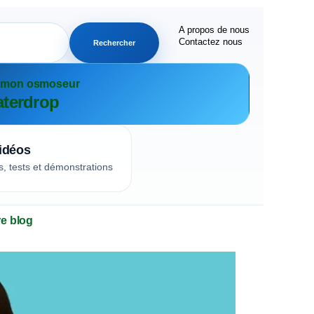
A propos de nous
Contactez nous
Rechercher
r mon osmoseur
terdrop
idéos
s, tests et démonstrations
re blog