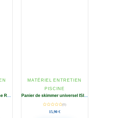
EN
MATÉRIEL ENTRETIEN
PISCINE
Chaussette Skimmer Piscine Réutilisable Piscine Nylon Élastique avec Maillage Ultra-Fin par 30 Pièces
Panier de skimmer universel ISI-SKIM
(0)
15,90
€