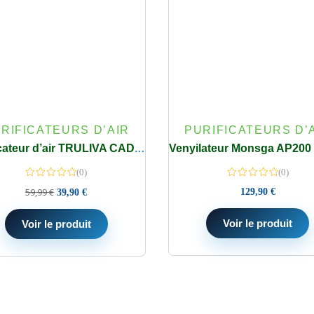
RIFICATEURS D’AIR
PURIFICATEURS D’
Purificateur d’air TRULIVA CADR 260 m³/h filtre HEPA 3 étapes minuterie 24 h mode sommeil capteur de qualité de l’air
(0)
(0)
59,99
€
129,90
€
39,90
€
Voir le produit
Voir le produit