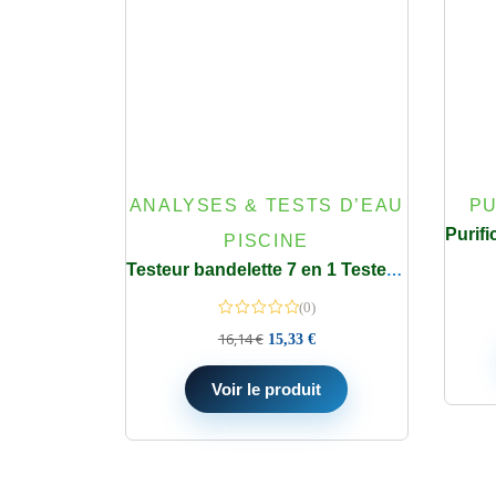
ANALYSES & TESTS D’EAU
PU
PISCINE
Testeur bandelette 7 en 1 Testeur pour Eau de Piscine et Spa RUNBO 150 test
(0)
16,14
€
15,33
€
Voir le produit