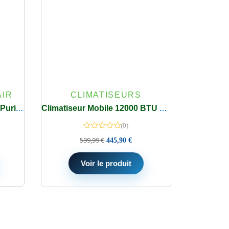
AIR
CLIMATISEURS
Venyilateur Monsga AP200 Purificateur 2-en-1 360°, CADR 280, 25dB, App Silencieux
Climatiseur Mobile 12000 BTU TCL 3 en 1 – Mode Refroidissement / Ventilateur / Déshumidificateur + Télécommande – Kit Fenêtre Coulissante Inclus Classe A
(0)
599,99
€
445,90
€
Voir le produit