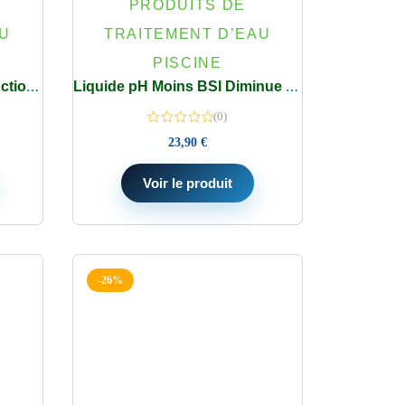
PRODUITS DE
AU
TRAITEMENT D’EAU
PISCINE
Galets 300G de chlore 7 fonctions pour une désinfection complète – Seau 4,8 kg Bayrol
Liquide pH Moins BSI Diminue & Stabilise eau Piscine – Spa Bidon 5 L
(0)
23,90
€
Voir le produit
-26%