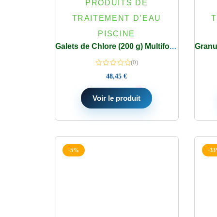
PRODUITS DE
TRAITEMENT D’EAU
T
PISCINE
Galets de Chlore (200 g) Multifonction 5 en 1 régulent pH désinfecte anti-algues anti-calcaire – Seau 5 Kg
(0)
48,45
€
Voir le produit
-5%
-3