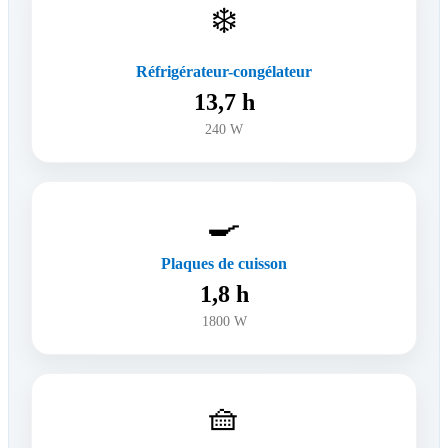
❄️
Réfrigérateur-congélateur
13,7 h
240 W
🍳
Plaques de cuisson
1,8 h
1800 W
🧺