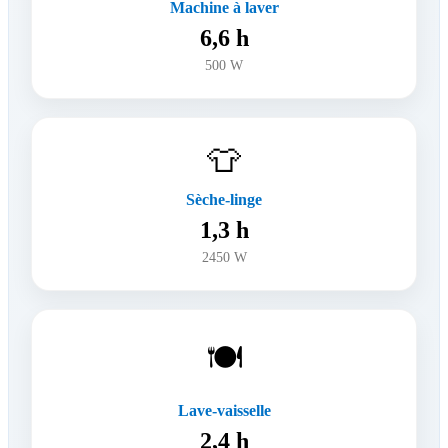
Machine à laver
6,6 h
500 W
👕
Sèche-linge
1,3 h
2450 W
🍽️
Lave-vaisselle
2,4 h