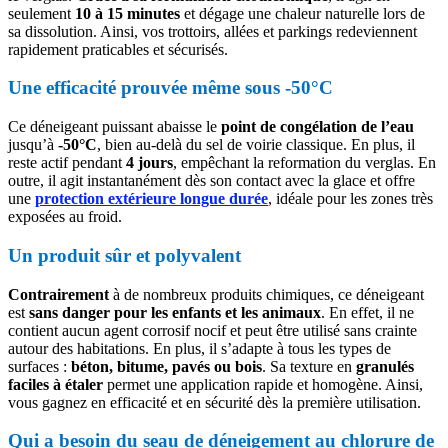
seulement
10 à 15 minutes
et dégage une chaleur naturelle lors de
sa dissolution. Ainsi, vos trottoirs, allées et parkings redeviennent
rapidement praticables et sécurisés.
Une efficacité prouvée même sous -50°C
Ce déneigeant puissant abaisse le
point de congélation de l’eau
jusqu’à
-50°C
, bien au-delà du sel de voirie classique. En plus, il
reste actif pendant
4 jours
, empêchant la reformation du verglas. En
outre, il agit instantanément dès son contact avec la glace et offre
une
protection extérieure longue durée
, idéale pour les zones très
exposées au froid.
Un produit sûr et polyvalent
Contrairement
à de nombreux produits chimiques, ce déneigeant
est
sans danger pour les enfants et les animaux
. En effet, il ne
contient aucun agent corrosif nocif et peut être utilisé sans crainte
autour des habitations. En plus, il s’adapte à tous les types de
surfaces :
béton, bitume, pavés ou bois
. Sa texture en
granulés
faciles à étaler
permet une application rapide et homogène. Ainsi,
vous gagnez en efficacité et en sécurité dès la première utilisation.
Qui a besoin du seau de déneigement au chlorure de