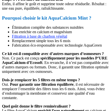
Enfin, il affine le goût et supprime toute odeur résiduelle. Résultat :
une eau pure, équilibrée, rafraîchissante.
Pourquoi choisir le kit AquaCalcium Mint ?
Élimination complète des substances nuisibles
Eau enrichie en calcium et magnésium
Filtration à base de charbon végétal
Remplacement simple tous les 6 mois
Fabrication éco-responsable avec technologie AquaGreen
Ce kit est-il compatible avec d’autres marques d’osmoseurs ?
Non. Ce pack est conçu
spécifiquement pour les modèles P’URE
AquaCalcium d’Ecosoft
. En revanche, il n’est pas compatible avec
d’autres marques ou formats. Donc, il garantit une filtration optimale
uniquement avec ces osmoseurs.
Dois-je remplacer les 5 filtres en même temps ?
Oui.
Pour garantir une filtration équilibrée
, il est nécessaire de
remplacer l’ensemble des filtres tous les 6 mois. Ainsi, vous évitez
d’endommager la membrane et conservez une qualité d’eau
constante.
Quel goût donne le filtre reminéralisant ?
Le filtre AquaCalcium
enrichit l’eau naturellement
en calcium et