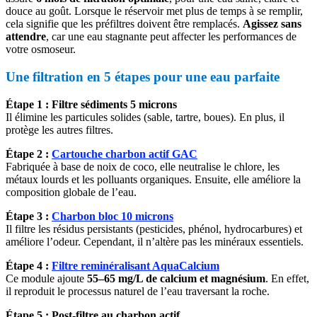
douce au goût. Lorsque le réservoir met plus de temps à se remplir,
cela signifie que les préfiltres doivent être remplacés.
Agissez sans
attendre
, car une eau stagnante peut affecter les performances de
votre osmoseur.
Une filtration en 5 étapes pour une eau parfaite
Étape 1 : Filtre sédiments 5 microns
Il élimine les particules solides (sable, tartre, boues). En plus, il
protège les autres filtres.
Étape 2 :
Cartouche charbon actif GAC
Fabriquée à base de noix de coco, elle neutralise le chlore, les
métaux lourds et les polluants organiques. Ensuite, elle améliore la
composition globale de l’eau.
Étape 3 :
Charbon bloc 10 microns
Il filtre les résidus persistants (pesticides, phénol, hydrocarbures) et
améliore l’odeur. Cependant, il n’altère pas les minéraux essentiels.
Étape 4 :
Filtre reminéralisant AquaCalcium
Ce module ajoute
55–65 mg/L de calcium et magnésium
. En effet,
il reproduit le processus naturel de l’eau traversant la roche.
Étape 5 : Post-filtre au charbon actif