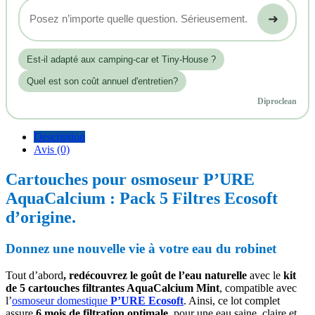
➜
Est‑il adapté aux camping-car et Tiny-House ?
Quel est son coût annuel d'entretien?
Diproclean
Description
Avis (0)
Cartouches pour osmoseur P’URE
AquaCalcium : Pack 5 Filtres Ecosoft
d’origine.
Donnez une nouvelle vie à votre eau du robinet
Tout d’abord
, redécouvrez le goût de l’eau naturelle
avec le
kit
de 5 cartouches filtrantes AquaCalcium Mint
, compatible avec
l’
osmoseur domestique
P’URE Ecosoft
. Ainsi, ce lot complet
assure
6 mois de filtration optimale
, pour une eau saine, claire et