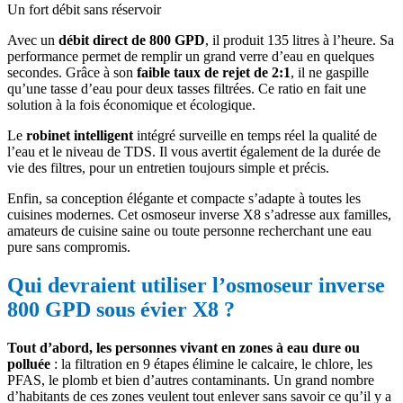
Un fort débit sans réservoir
Avec un
débit direct de 800 GPD
, il produit 135 litres à l’heure. Sa
performance permet de remplir un grand verre d’eau en quelques
secondes. Grâce à son
faible taux de
rejet de 2:1
, il ne gaspille
qu’une tasse d’eau pour deux tasses filtrées. Ce ratio en fait une
solution à la fois économique et écologique.
Le
robinet intelligent
intégré surveille en temps réel la qualité de
l’eau et le niveau de TDS. Il vous avertit également de la durée de
vie des filtres, pour un entretien toujours simple et précis.
Enfin, sa conception élégante et compacte s’adapte à toutes les
cuisines modernes. Cet osmoseur inverse X8 s’adresse aux familles,
amateurs de cuisine saine ou toute personne recherchant une eau
pure sans compromis.
Qui devraient utiliser l’osmoseur inverse
800 GPD sous évier X8 ?
Tout d’abord, les personnes vivant en zones à eau dure ou
polluée
: la filtration en 9 étapes élimine le calcaire, le chlore, les
PFAS, le plomb et bien d’autres contaminants. Un grand nombre
d’habitants de ces zones veulent tout enlever sans savoir ce qu’il y a