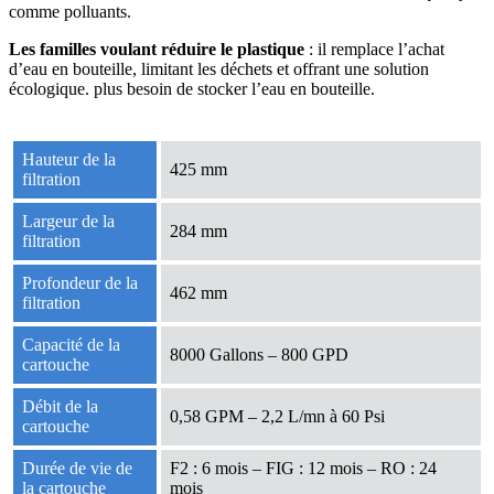
comme polluants.
Les familles voulant réduire le plastique
: il remplace l’achat
d’eau en bouteille, limitant les déchets et offrant une solution
écologique. plus besoin de stocker l’eau en bouteille.
Hauteur de la
425 mm
filtration
Largeur de la
284 mm
filtration
Profondeur de la
462 mm
filtration
Capacité de la
8000 Gallons – 800 GPD
cartouche
Débit de la
0,58 GPM – 2,2 L/mn à 60 Psi
cartouche
Durée de vie de
F2 : 6 mois – FIG : 12 mois – RO : 24
la cartouche
mois