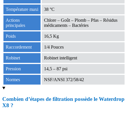
Température maxi
38 °C
Actions
Chlore – Goût – Plomb – Pfas – Résidus
principales
médicaments – Bactéries
Poids
16,5 Kg
Raccordement
1/4 Pouces
Robinet
Robinet intelligent
Pression
14,5 – 87 psi
Normes
NSF/ANSI 372/58/42
Combien d’étapes de filtration possède le Waterdrop
X8 ?