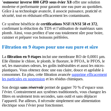
’
osmoseur inverse 800 GPD sous évier X8
offre une solution
moderne et performante pour garantir une eau pure au quotidien.
Grâce à sa technologie avancée, il associe puissance, praticité et
sécurité, tout en réduisant efficacement les contaminants.
Ce système bénéficie de
certifications NSF/ANSI 58 et 372
,
confirmant la réduction du TDS et l’utilisation de matériaux sans
plomb. Ainsi, vous profitez d’une eau totalement sûre pour boire,
cuisiner et préparer vos boissons préférées.
Filtration en 9 étapes pour une eau pure et sûre
La
filtration en 9 étapes
inclut une membrane RO de 0,0001 µm.
Elle élimine le chlore, le plomb, le fluorure, le PFOA, le PFOS, le
sel, les mauvaises odeurs, les goûts indésirables et aussi les micro-
plastiques. Vous obtenez donc une eau claire, douce et agréable à
consommer. En plus, cette filtration avancée
supprime efficacement
les particules en suspension
et les résidus chimiques.
Son design
sans réservoir
permet de gagner 70 % d’espace sous
l’évier. Contrairement aux systèmes traditionnels, vous changez les
filtres en seulement trois secondes, sans outil et sans déplacer
l’appareil. Par ailleurs, il nécessite simplement une alimentation
électrique sous l’évier pour fonctionner.