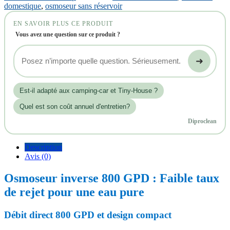
domestique
,
osmoseur sans réservoir
EN SAVOIR PLUS CE PRODUIT
Vous avez une question sur ce produit ?
➜
Est‑il adapté aux camping-car et Tiny-House ?
Quel est son coût annuel d'entretien?
Diproclean
Description
Avis (0)
Osmoseur inverse 800 GPD : Faible taux
de rejet pour une eau pure
Débit direct 800 GPD et design compact