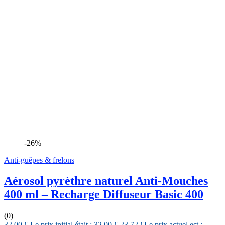
-26%
Anti-guêpes & frelons
Aérosol pyrèthre naturel Anti-Mouches
400 ml – Recharge Diffuseur Basic 400
(0)
32,00
€
Le prix initial était : 32,00 €.
23,72
€
Le prix actuel est :