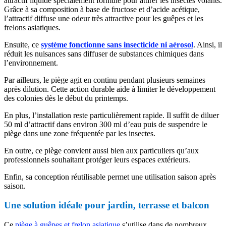
attractif liquide spécialement formulé pour attirer les insectes volants.
Grâce à sa composition à base de fructose et d’acide acétique,
l’attractif diffuse une odeur très attractive pour les guêpes et les
frelons asiatiques.
Ensuite, ce
système fonctionne sans insecticide ni aérosol
. Ainsi, il
réduit les nuisances sans diffuser de substances chimiques dans
l’environnement.
Par ailleurs, le piège agit en continu pendant plusieurs semaines
après dilution. Cette action durable aide à limiter le développement
des colonies dès le début du printemps.
En plus, l’installation reste particulièrement rapide. Il suffit de diluer
50 ml d’attractif dans environ 300 ml d’eau puis de suspendre le
piège dans une zone fréquentée par les insectes.
En outre, ce piège convient aussi bien aux particuliers qu’aux
professionnels souhaitant protéger leurs espaces extérieurs.
Enfin, sa conception réutilisable permet une utilisation saison après
saison.
Une solution idéale pour jardin, terrasse et balcon
Ce
piège à guêpes et frelon asiatique
s’utilise dans de nombreux