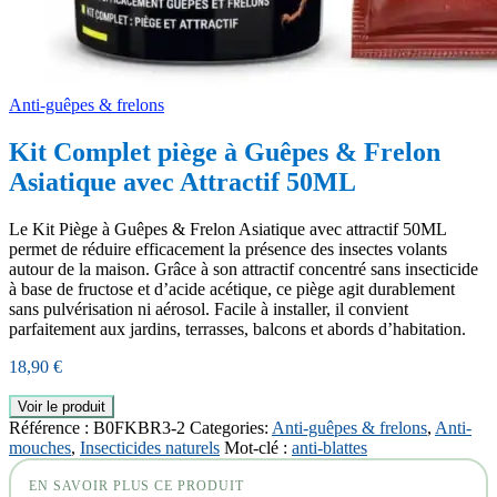
Anti-guêpes & frelons
Kit Complet piège à Guêpes & Frelon
Asiatique avec Attractif 50ML
Le Kit Piège à Guêpes & Frelon Asiatique avec attractif 50ML
permet de réduire efficacement la présence des insectes volants
autour de la maison. Grâce à son attractif concentré sans insecticide
à base de fructose et d’acide acétique, ce piège agit durablement
sans pulvérisation ni aérosol. Facile à installer, il convient
parfaitement aux jardins, terrasses, balcons et abords d’habitation.
18,90
€
Voir le produit
Référence :
B0FKBR3-2
Categories:
Anti-guêpes & frelons
,
Anti-
mouches
,
Insecticides naturels
Mot-clé :
anti-blattes
EN SAVOIR PLUS CE PRODUIT