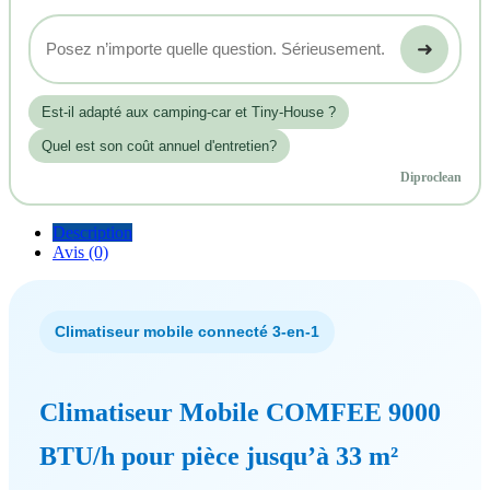
➜
Est‑il adapté aux camping-car et Tiny-House ?
Quel est son coût annuel d'entretien?
Diproclean
Description
Avis (0)
Climatiseur mobile connecté 3-en-1
Climatiseur Mobile COMFEE 9000
BTU/h pour pièce jusqu’à 33 m²