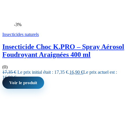
-3%
Insecticides naturels
Insecticide Choc K.PRO – Spray Aérosol
Foudroyant Araignées 400 ml
(0)
17,35
€
Le prix initial était : 17,35 €.
16,90
€
Le prix actuel est :
16,90 €.
Voir le produit