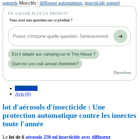
naturels
Mot-clés :
diffuseur automatique
,
insecticide naturel
EN SAVOIR PLUS CE PRODUIT
Vous avez une question sur ce produit ?
➜
Est‑il adapté aux camping-car et Tiny-House ?
Quel est son coût annuel d'entretien?
Diproclean
Description
Avis (0)
lot d'aérosols d'insecticide : Une
protection automatique contre les insectes
toute l'année
Le
lot de 6
aérosols 250 ml insecticide avec diffuseur