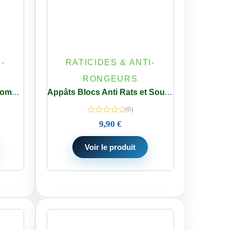
-
RATICIDES & ANTI-
RONGEURS
Appâts Céréales grains Bromadiolone Anti Rats & Souris – Mulots 150 g
Appâts Blocs Anti Rats et Souris Difénacoum 25 PPM Action intérieur – extérieur 240 g
(0)
9,90
€
Voir le produit