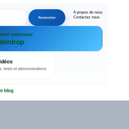
A propos de nous
Contactez nous
Rechercher
r mon osmoseur
terdrop
idéos
s, tests et démonstrations
re blog