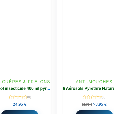
I-GUÊPES & FRELONS
ANTI-MOUCHES
Aérosol insecticide 400 ml pyrèthre renforcé – Mouches & Moustiques
(0)
(0)
24,95
€
78,95
€
82,95
€