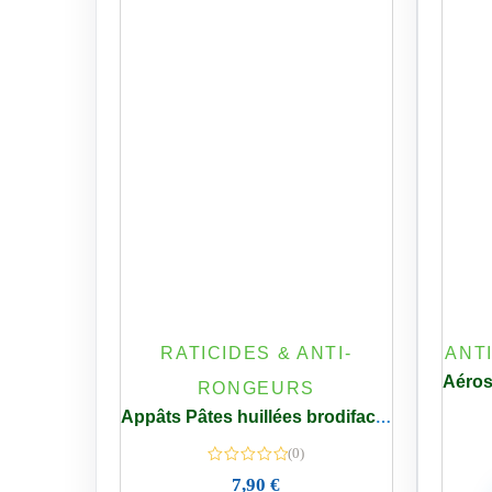
RATICIDES & ANTI-
ANT
RONGEURS
Appâts Pâtes huillées brodifacoum Anti Rats et Souris Élimine Rats Noirs & Bruns 25 PPM
(0)
7,90
€