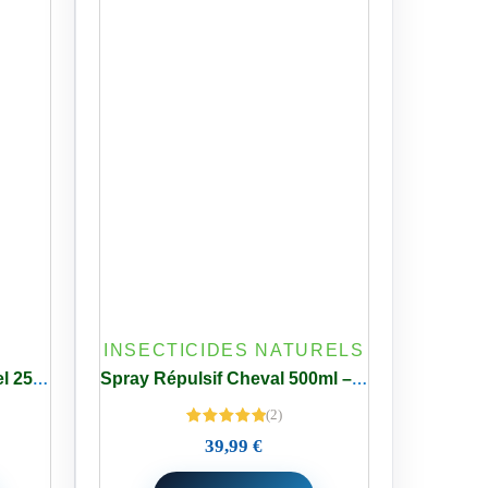
INSECTICIDES NATURELS
6 Aérosols Pyrèthre Naturel 250ml Prodifa + Diffuseur automatique
Spray Répulsif Cheval 500ml – Mouches – Taons Protecta®
(2)
Note
5.00
39,99
€
sur 5