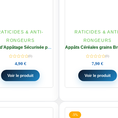
RATICIDES & ANTI-
RATICIDES & ANTI
RONGEURS
RONGEURS
Boîte d’Appâtage Sécurisée pour Souris et Mulots Piège – Usage intérieur et extérieur
(0)
(0)
4,90
€
7,90
€
Voir le produit
Voir le produit
-5%